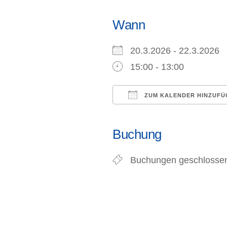
Integrativer
Wann
Schädelkurs
20.3.2026 - 22.3.202
intensiv
15:00 - 13:00
–
ZUM KALENDER HINZUFÜ
AUSGEBUC
ICS herunterladen
Buchung
Buchungen geschlosse