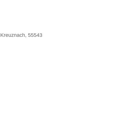
 Kreuznach, 55543
Office 365
Ou