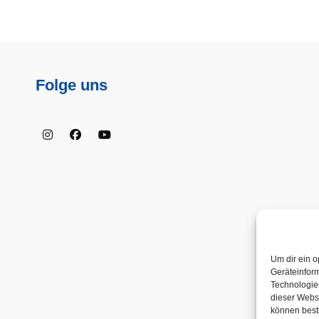
Folge uns
Instagram
Facebook
Youtube
Um dir ein o
Geräteinfor
Technologien
dieser Websi
können best