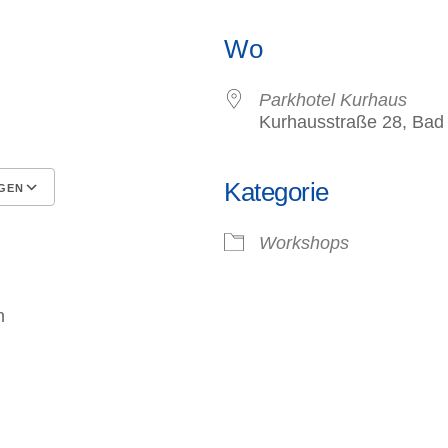
Wo
6
Parkhotel Kurhaus
Kurhausstraße 28, Bad
Kategorie
GEN
HT
Google Kalender
iCalendar
Workshops
n