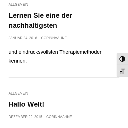
CAT
ALLGEMEIN
LINKS
Lernen Sie eine der
nachhaltigsten
POSTED
JANUAR 24, 2016
CORINNAAHNF
ON
und eindrucksvollsten Therapiemethoden
Umsch
kennen.
Schri
CAT
ALLGEMEIN
LINKS
Hallo Welt!
POSTED
DEZEMBER 22, 2015
CORINNAAHNF
ON