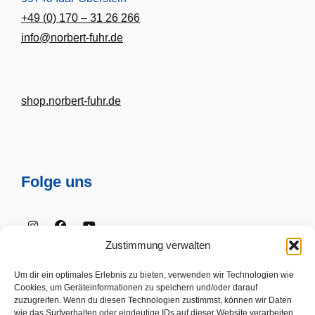
+49 (0) 170 – 31 26 266
info@norbert-fuhr.de
shop.norbert-fuhr.de
Folge uns
Instagram
Facebook
Youtube
Zustimmung verwalten
Um dir ein optimales Erlebnis zu bieten, verwenden wir Technologien wie
Cookies, um Geräteinformationen zu speichern und/oder darauf
Impressum
zuzugreifen. Wenn du diesen Technologien zustimmst, können wir Daten
wie das Surfverhalten oder eindeutige IDs auf dieser Website verarbeiten.